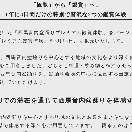
「
観覧」から「鑑賞」へ。
1年に3日間だけの特別で贅沢な2つの鑑賞体験
だいた「西馬音内盆踊りプレミアム観覧体験」をバージ
レミアム鑑賞体験」を3月13日より販売いたします。
は、西馬音内盆通りを中心とする地域の文化をより深く
ンをご用意しました。どちらも料理・飲み物と宿泊がセッ
い西馬音内盆踊りを、盆踊り会場の中心に位置する当施
感していただけます。
Uでの滞在を通じて西馬音内盆踊りを体感
音内盆踊りを中心とする地域の文化とお客さまとをつな
感で体感する滞在をご用意しています。「観る」のは