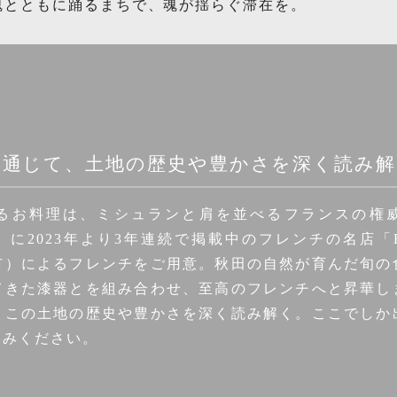
魂とともに踊るまちで、魂が揺らぐ滞在を。
を通じて、土地の歴史や豊かさを深く読み解
るお料理は、ミシュランと肩を並べるフランスの権
2023年より3年連続で掲載中のフレンチの名店「Remè
市）によるフレンチをご用意。秋田の自然が育んだ旬の
てきた漆器とを組み合わせ、至高のフレンチへと昇華し
、この土地の歴史や豊かさを深く読み解く。ここでしか
しみください。