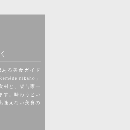
く
威ある美食ガイド
de nikaho」
食材と、柴与家一
ます。味わうとい
出逢えない美食の