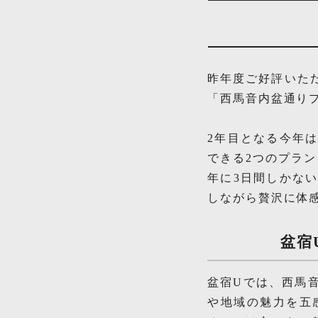
昨年度ご好評いた
「西馬音内盆通りプ
2年目となる今年
できる2つのプラ
年に3日間しかな
しながら贅沢に体
盆宿
盆宿Uでは、西馬
や地域の魅力を五