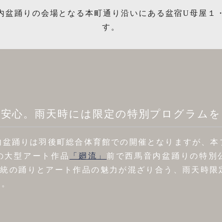
内盆踊りの会場となる本町通り沿いにある盆宿U母屋１
す。
も安心。雨天時には限定の特別プログラムを
内盆踊りは羽後町総合体育館での開催となりますが、本
の⼤型アート作品
「廻流」
前で⻄⾺⾳内盆踊りの特別
く伝統の踊りとアート作品の魅⼒が混ざり合う、雨天時限
い。