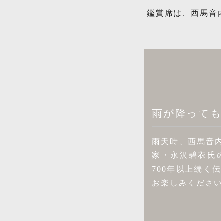
鑑賞席は、西馬音
雨が降って
雨天時、西馬音
家・永沢碧⾐⽒
700年以上続
お楽しみくださ