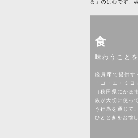
る」のは心です。
食
味わうこと
鑑賞席で提供す
「ゴ・エ・ミヨ」に
（秋田県にかほ
族が大切に使っ
う行為を通じて
ひとときをお愉