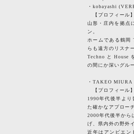
・kobayashi (V
【プロフィール
山形・庄内を拠点
ン。
ホームである鶴岡 Tit
らも遠方のリスナ
Techno と H
の間にか深いグル
・TAKEO MIU
【プロフィール
1990年代後半よ
た確かなアプロー
2000年代後半か
げ、県内外の野外
近年はアンビエン