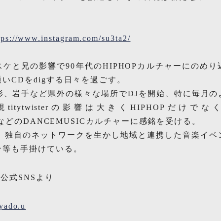
tps://www.instagram.com/su3ta2/
】
ケと兄の影響で90年代のHIPHOPカルチャーにのめ
いCDをdigする日々を過ごす。
形、岩手など県外の様々な場所でDJを開始、特に毎月
現titytwisterの影響は大きくHIPHOPだけでな
NOなどのDANCEMUSICカルチャーに感銘を受ける。
他、独自のネットワークを生かし地域と連携した音楽イベ
ン等も手掛けている。
公式SNSより
yado.u