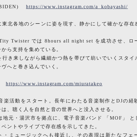
ERBIDEN)
https://www.instagram.com/a_kobayashi/
】
に東北各地のシーンに姿を現す、静かにして確かな存在
y Twister では 8hours all night set を成功
ーから支持を集めている。
ouse を行き来しながら繊細かつ熱を帯びて紡いでいくス
ーヴへと巻き込んでいく。
RA
https://www.instagram.com/miuratakeo
】
り音楽活動をスタート。長年にわたる音楽制作とDJの
チは、聴く人を自然と音の世界へと没入させる。
らは地元・湯沢市を拠点に、電子音楽バンド 「MOF」 
イベントやライブで存在感を示してきた。
ト・ミュージックへも接近し、その表現は新たなフェ