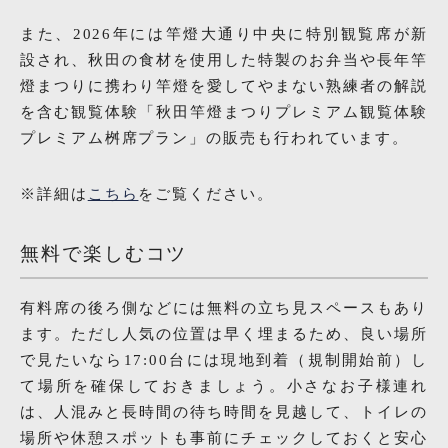
また、2026年には竿燈大通り中央に特別観覧席が新
設され、秋田の食材を使用した特製のお弁当や長年竿
燈まつりに携わり竿燈を愛してやまない熟練者の解説
を含む観覧体験「秋田竿燈まつりプレミアム観覧体験
プレミアム桝席プラン」の販売も行われています。
※詳細は
こちら
をご覧ください。
無料で楽しむコツ
有料席の後ろ側などには無料の立ち見スペースもあり
ます。ただし人気の位置は早く埋まるため、良い場所
で見たいなら17:00台には現地到着（規制開始前）し
て場所を確保しておきましょう。小さなお子様連れ
は、人混みと長時間の待ち時間を見越して、トイレの
場所や休憩スポットも事前にチェックしておくと安心