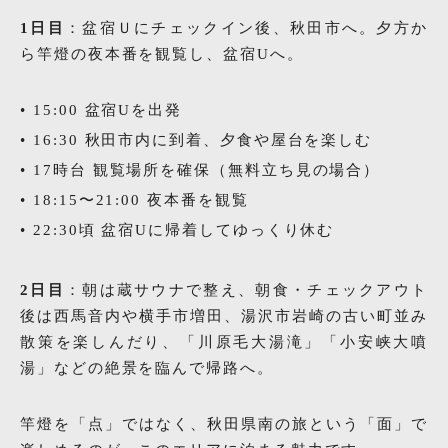
1日目
：盆宿Ｕにチェックイン後、秋田市へ。夕方か
ら竿燈の夜本番を観覧し、盆宿Uへ。
15:00 盆宿Uを出発
16:30 秋田市内に到着、夕食や屋台を楽しむ
17時台 観覧場所を確保（無料立ち見の場合）
18:15〜21:00 夜本番を観覧
22:30頃 盆宿Uに帰着してゆっくり休む
2日目
：朝は蔵サウナで整え、朝食・チェックアウト
後は西馬音内や横手市増田、湯沢市岩崎の古い町並み
散策を楽しんだり、「川原毛大湯滝」「小安峡大噴
湯」などの絶景を臨んで帰路へ。
竿燈を「点」ではなく、秋田県南の旅という「面」で