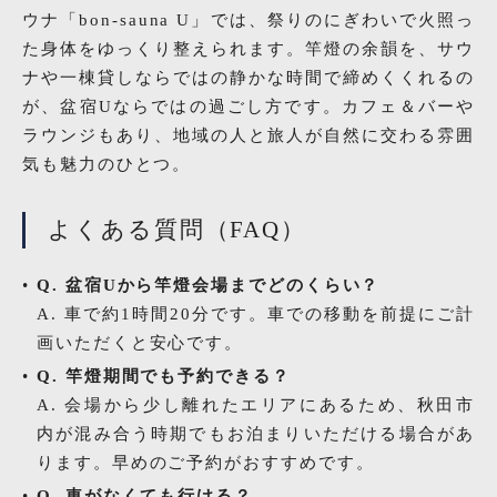
ウナ「bon-sauna U」では、祭りのにぎわいで火照っ
た身体をゆっくり整えられます。竿燈の余韻を、サウ
ナや一棟貸しならではの静かな時間で締めくくれるの
が、盆宿Uならではの過ごし方です。カフェ＆バーや
ラウンジもあり、地域の人と旅人が自然に交わる雰囲
気も魅力のひとつ。
よくある質問（FAQ）
Q. 盆宿Uから竿燈会場までどのくらい？
A. 車で約1時間20分です。車での移動を前提にご計
画いただくと安心です。
Q. 竿燈期間でも予約できる？
A. 会場から少し離れたエリアにあるため、秋田市
内が混み合う時期でもお泊まりいただける場合があ
ります。早めのご予約がおすすめです。
Q. 車がなくても行ける？